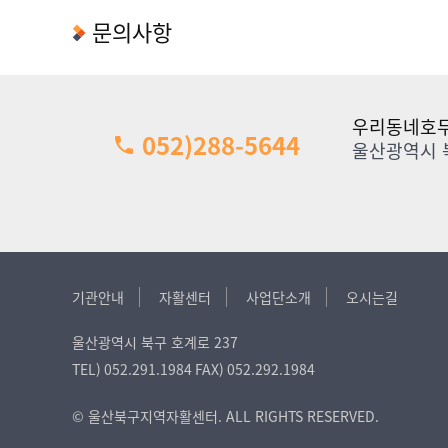
문의사항
우리동네호두
052)288-5644
울산광역시 북
기관안내
자활센터
사업단소개
오시는길
울산광역시 북구 호계로 237
TEL)
052.291.1984
FAX)
052.292.1984
© 울산북구지역자활센터. ALL RIGHTS RESERVED.