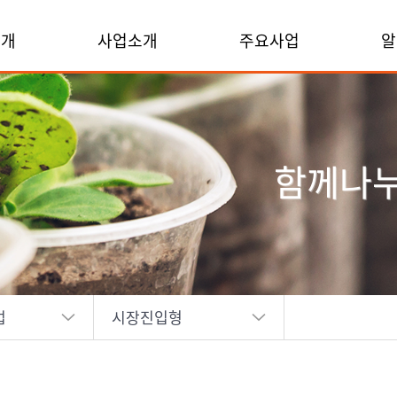
소개
사업소개
주요사업
알
함께나
업
시장진입형