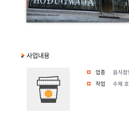
사업내용
업종
음식점
작업
수제 호