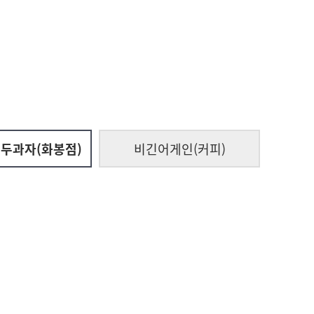
두과자(화봉점)
비긴어게인(커피)