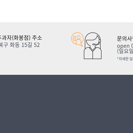
과자(화봉점) 주소
문의사
구 화동 15길 52
open 0
(일요일
*자세한 일