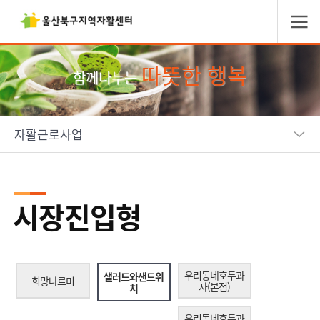
따뜻한 행복
함께나누는
자활근로사업
시장진입형
우리동네호두과
샐러드와샌드위
희망나르미
자(본점)
치
우리동네호두과