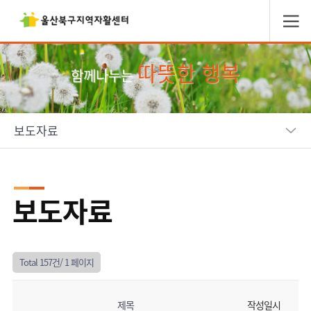
따뜻한 행복
함께나누는
보도자료
보도자료
Total 157건/
1 페이지
제목
작성일시