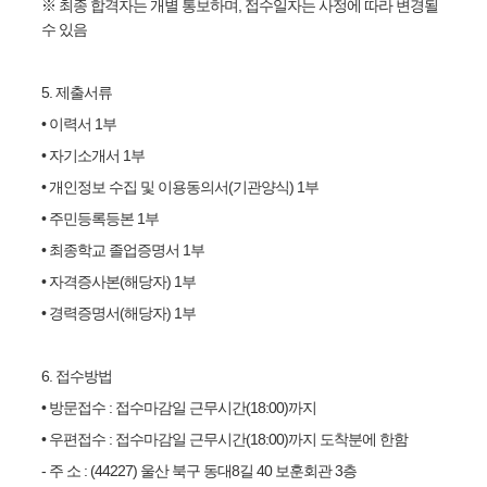
※
최종 합격자는 개별 통보하며
,
접수일자는 사정에 따라 변경될
수 있음
5.
제출서류
•
이력서
1
부
•
자기소개서
1
부
•
개인정보 수집 및 이용동의서
(
기관양식
) 1
부
•
주민등록등본
1
부
•
최종학교 졸업증명서
1
부
•
자격증사본
(
해당자
) 1
부
•
경력증명서
(
해당자
) 1
부
6.
접수방법
•
방문접수
:
접수마감일 근무시간
(18:00)
까지
•
우편접수
:
접수마감일 근무시간
(18:00)
까지 도착분에 한함
-
주 소
:
(44227)
울산 북구 동대
8
길
40
보훈회관
3
층