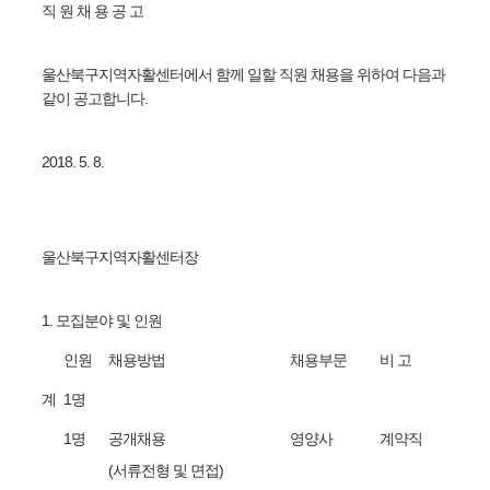
직 원 채 용 공 고
울산북구지역자활센터에서 함께 일할 직원 채용을 위하여 다음과
같이 공고합니다
.
2018. 5. 8.
울산북구지역자활센터장
1.
모집분야 및 인원
인원
채용방법
채용부문
비 고
계
1
명
1
명
공개채용
영양사
계약직
(
서류전형 및 면접
)