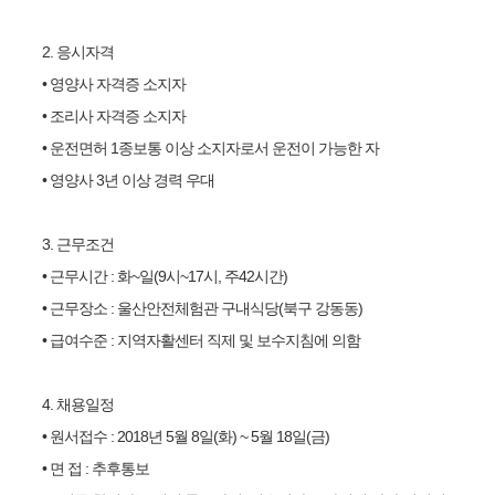
2.
응시자격
•
영양사 자격증 소지자
•
조리사 자격증 소지자
•
운전면허
1
종보통 이상 소지자로서 운전이 가능한 자
•
영양사
3
년 이상 경력 우대
3.
근무조건
•
근무시간
:
화
~
일
(9
시
~17
시
,
주
42
시간
)
•
근무장소
:
울산안전체험관 구내식당
(
북구 강동동
)
•
급여수준
:
지역자활센터 직제 및 보수지침에 의함
4.
채용일정
•
원서접수
: 2018
년
5
월
8
일
(
화
) ~ 5
월
18
일
(
금
)
•
면 접
:
추후통보