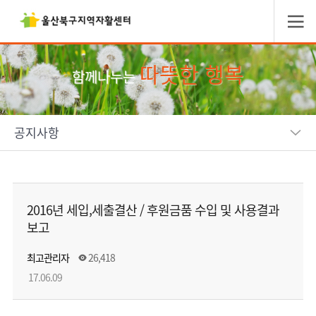
따뜻한 행복
함께나누는
공지사항
2016년 세입,세출결산 / 후원금품 수입 및 사용결과
보고
최고관리자
26,418
17.06.09