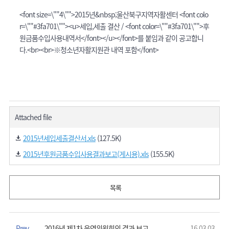
<font size=\""4\"">2015년&nbsp;울산북구지역자활센터 <font colo
r=\""#3fa701\""><u>세입,세출 결산 / <font color=\""#3fa701\"">후
원금품수입사용내역서</font></u></font>를 붙임과 같이 공고합니
다.<br><br>※청소년자활지원관 내역 포함</font>
Attached file
2015년세입세출결산서.xls
(127.5K)
2015년후원금품수입사용결과보고(게시용).xls
(155.5K)
목록
Prev
2016년 제1차 운영위원회의 결과 보고
16.03.03