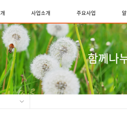
소개
사업소개
주요사업
알
함께나