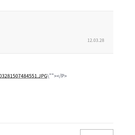
12.03.28
203281507484551.JPG
\""></P>