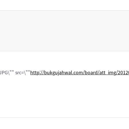
G\"" src=\""
http://bukgujahwal.com/board/att_img/201