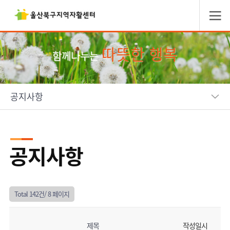
따뜻한 행복
함께나누는
공지사항
공지사항
Total 142건/
8 페이지
제목
작성일시