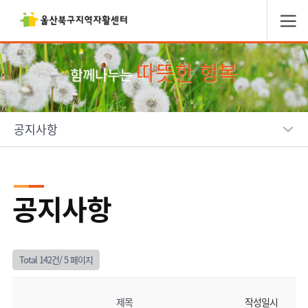
따뜻한 행복
함께나누는
공지사항
공지사항
Total 142건/
5 페이지
제목
작성일시