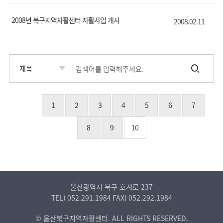
2008년 북구지역자활센터 자활사업 개시
2008.02.11
1
2
3
4
5
6
7
8
9
10
울산광역시 북구 호계로 237
TEL)
052.291.1984
FAX)
052.292.1984
© 울산북구지역자활센터. ALL RIGHTS RESERVED.