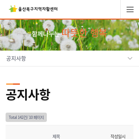
따뜻한 행복
함께나누는
공지사항
공지사항
Total 142건/
10 페이지
제목
작성일시