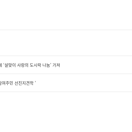
‘설맞이 사랑의 도시락 나눔’ 가져
참여주민 선진지견학 ’