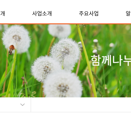
소개
사업소개
주요사업
알
함께나