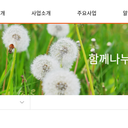
소개
사업소개
주요사업
알
함께나