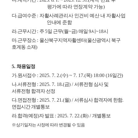
평가에 따라 연장계약 가능
)
다
.
급여수준
:
자활사례관리사 인건비 예산 내 자활사업
안내에 준함
라
.
근무시간
:
주
5
일 근무
(
월
~
금
)
매일
9
시
~18
시
마
.
근무장소
:
울산북구지역자활센터
(
울산광역시 북구
호계동 소재
)
5.
채용일정
가
.
원서접수
: 2025. 7. 2.(
수
) ~ 7. 17.(
목
) 18:00 (16
일간
)
나
.
서류전형
: 2025. 7. 18.(
금
) /
서류전형 심사 및
서류전형 합격자 선정
다
.
면접전형
: 2025. 7. 21.(
월
) /
서류심사 합격자에 한함
.
면접시간 개별통보
라
.
합격
(
예정
)
자 발표
: 2025. 7. 22.(
화
) /
개별통보
※
상기일자는 사정에 따라 변경될 수 있음