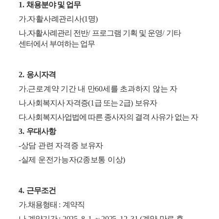
1.
채용분야 및 업무
가
.
자활사례관리사
(
1
명
)
나
.
자활사례관리 전반
/
프로그램 기획 및 운영
/
기타
센터에서 부여하는 업무
2.
응시자격
가
.
근로계약 기간 내 만
60
세를 초과하지 않는 자
나
.
사회복지사 자격증
(1
급 또는
2
급
)
보유자
다
.
사회복지사업법에 따른 종사자의 결격 사유가 없는 자
3.
우대사항
-
상담 관련 자격증 보유자
-
실제 운전가능자
(2
종보통 이상
)
4.
근무조건
가
.
채용형태
:
계약직
나
.
계약기간
:
2025. 8. 1. ~ 2025. 12. 31.(
계약 만료 후