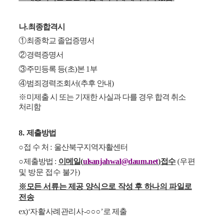
나
.
최종합격시
①
최종학교 졸업증명서
②
경력증명서
③
주민등록 등
(
초
)
본
1
부
④
범죄경력조회서
(
추후 안내
)
※
미제출 시 또는 기재한 사실과 다를 경우 합격 취소
처리함
8.
제출방법
○
접 수 처
:
울산북구지역자활센터
○
제출방법
:
이메일
(
ulsanjahwal@daum.net
)
접수
(
우편
및 방문 접수 불가
)
※
모든 서류는 제공 양식으로 작성 후 하나의 파일로
전송
ex)‘
자활사례관리사
-
○○○
’
로 제출