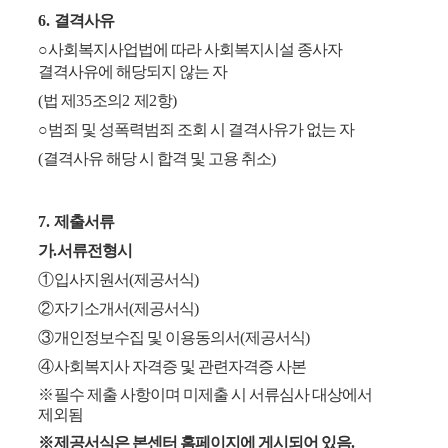
6.
결격사유
○
사회복지사업법에 따라 사회복지시설 종사자
결격사유에 해당되지 않는 자
(
법 제
35
조의
2
제
2
항
)
○
범죄 및 성폭력범죄 조회 시 결격사유가 없는 자
(
결격사유 해당 시 합격 및 고용 취소
)
7.
제출서류
가
.
서류전형시
①
입사지원서
(
제공서식
)
②
자기소개서
(
제공서식
)
③
개인정보수집 및 이용동의서
(
제공서식
)
④
사회복지사 자격증 및 관련자격증 사본
※
필수 제출 사항이며 미제출 시 서류심사 대상에서
제외됨
※
제공서식은 본센터 홈페이지에 게시되어 있음
.