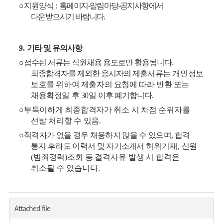
○
지원양식
:
홈페이지
-
알림마당
-
공지사항에서
다운받으시기 바랍니다
.
9.
기타 및 유의사항
○
접수된 서류는 직원채용 용도로만 활용됩니다
.
최종합격자를 제외한 응시자의 제출
서류는 개인정보
보호를 위하여 제출자의 요청에 따라 반환 또는
채용확정일 후
30
일
이후 폐기합니다
.
○
부득이하게 최종합격자가 취소 시 차점 순위자를
선발 처리할 수 있음
.
○
적격자가 없을 경우 채용하지 않을 수 있으며
,
합격
통지 후라도 이력서 및 자기
소개서
허위기재
,
신원
(
범죄경력
)
조회 등 결격사유 발생 시 합격은
취소될 수 있습니다
.
Attached file