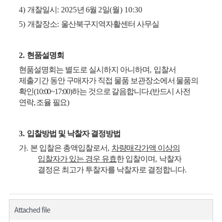
4)
개찰일시
: 2025
년 6
월
2
일
(월
) 10:30
5)
개찰장소
:
울산북구지역자활센터 사무실
2.
현품설명회
현품설명회는 별도로 실시하지 아니하며
,
입찰서
제출기간 동안 구매자가 직접 물품
보관장소에서 물품의
확인
(10:00~17:00)
하는 것으로 갈음합니다
.
(
반드시 사전
연락
,
조율 필요
)
3.
입찰방법 및 낙찰자 결정방법
가
.
본 입찰은 총액입찰로서
,
차량매각가액 이상의
입찰자가 있는 경우 유효
한 입찰이며
,
낙찰자
결정은 최고가 투찰자를 낙찰자로 결정합니다
.
Attached file