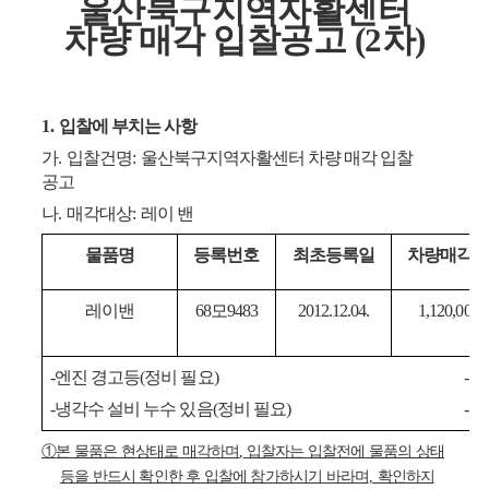
울산북구지역자활센터
차량 매각 입찰공고 (2차)
1.
입찰에 부치는 사항
가
.
입찰건명
:
울산북구지역자활센터 차량 매각 입찰
공고
나
.
매각대상
:
레이 밴
물품명
등록번호
최초등록일
차량매각
레이밴
68
모
9483
2012.12.04.
1,120,000
-
엔진 경고등
(
정비 필요
)
-
시
-
냉각수 설비 누수 있음
(
정비 필요
)
-
차
①
본 물품은 현상태로 매각하며
,
입찰자는 입찰전에 물품의 상태
등을 반드시 확인한 후 입찰에 참가하시기
바라며
,
확인하지