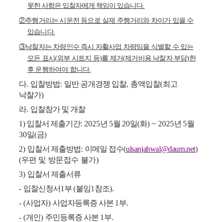
못한 사항은 입찰자에게 책임이 있습니다
.
②
주행거리는 시운전 등으로 실제 주행거리와 차이가 있을 수
있습니다
.
③
낙찰자는 차량인수 즉시 자활사업 차량임을 식별할 수 있는
모든 표시
(
외부 시트지 등
)
를 제거
(
제거비용 낙찰자 부담
)
한
후 운행하여야 합니다
.
다
.
입찰방법
:
일반 공개경쟁 입찰
,
총액입찰
(
최고
낙찰가
)
라
.
입찰참가 및 개찰
1)
입찰서 제출기간
: 2025
년
5
월
20
일
(
화
) ~ 2025
년
5
월
30
일
(
금
)
2)
입찰서 제출방법
:
이메일 접수
(
ulsanjahwal@daum.net
)
(
우편 및 방문접수 불가
)
3)
입찰서 제출서류
-
입찰신청서
1
부
(
붙임
1
참조
).
- (
사업자
)
사업자등록증 사본
1
부
.
- (
개인
)
주민등록증 사본
1
부
.