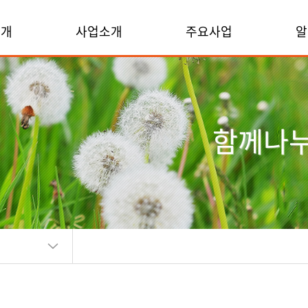
소개
사업소개
주요사업
알
함께나