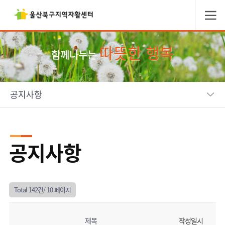
따뜻한 행복
함께나누는
공지사항
공지사항
Total 142건/
10 페이지
제목
작성일시